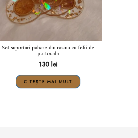
Set suporturi pahare din rasina cu felii de
portocala
130
lei
CITEȘTE MAI MULT