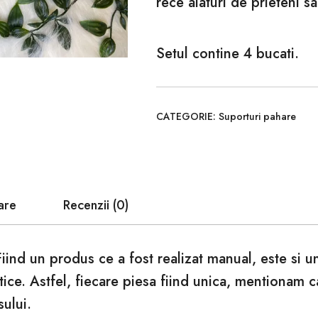
rece alaturi de prieteni sa
Setul contine 4 bucati.
CATEGORIE:
Suporturi pahare
are
Recenzii (0)
Fiind un produs ce a fost realizat manual, este si 
tice. Astfel, fiecare piesa fiind unica, mentionam 
sului.