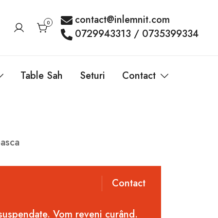
contact@inlemnit.com
0
0729943313 / 0735399334
Table Sah
Seturi
Contact
easca
Contact
 suspendate. Vom reveni curând.