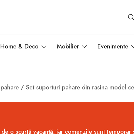
Home & Deco
Mobilier
Evenimente
 pahare
/ Set suporturi pahare din rasina model c
 de o scurtă vacanță, iar comenzile sunt temporar