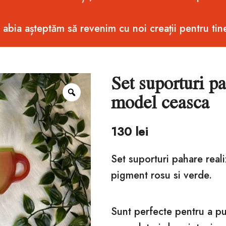
i abia așteptăm să revenim cu noi creații pentru tin
Set suporturi p
Zoom
model ceasca
130
lei
Set suporturi pahare reali
pigment rosu si verde.
Sunt perfecte pentru a pu