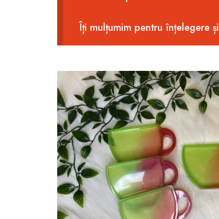
Îți mulțumim pentru înțelegere ș