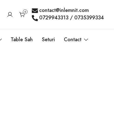
contact@inlemnit.com
0
0729943313 / 0735399334
Table Sah
Seturi
Contact