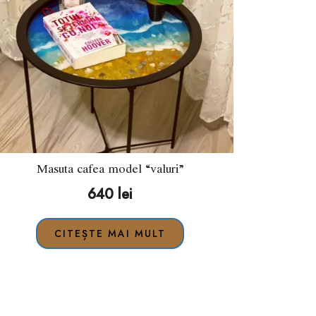
Masuta cafea model “valuri”
640
lei
CITEȘTE MAI MULT