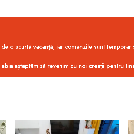
 de o scurtă vacanță, iar comenzile sunt temporar
i abia așteptăm să revenim cu noi creații pentru tin