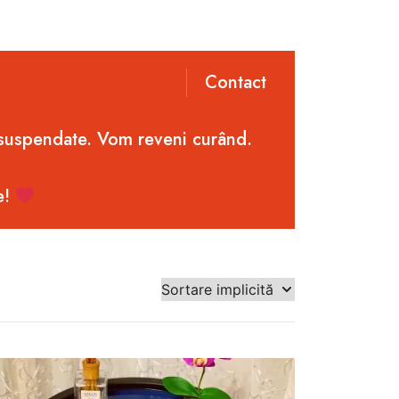
Contact
 suspendate. Vom reveni curând.
e!