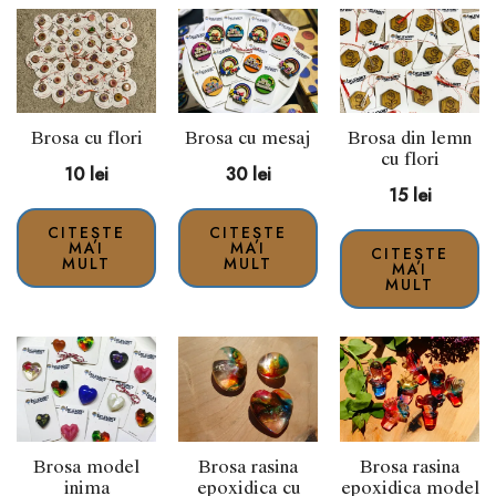
Brosa cu flori
Brosa cu mesaj
Brosa din lemn
cu flori
10
lei
30
lei
15
lei
CITEȘTE
CITEȘTE
MAI
MAI
CITEȘTE
MULT
MULT
MAI
MULT
Brosa model
Brosa rasina
Brosa rasina
inima
epoxidica cu
epoxidica model