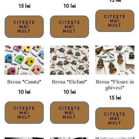
15
lei
15
lei
10
lei
CITEȘTE
MAI
CITEȘTE
CITEȘTE
MULT
MAI
MAI
MULT
MULT
Brosa “Casuta”
Brosa “Elefant”
Brosa “Floare in
ghiveci”
10
lei
10
lei
15
lei
CITEȘTE
CITEȘTE
MAI
MAI
CITEȘTE
MULT
MULT
MAI
MULT