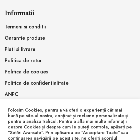
Informatii
Termeni si conditii
Garantie produse
Plati si livrare
Politica de retur
Politica de cookies
Politica de confidentialitate
ANPC
Folosim Cookies, pentru a vă oferi o experiență cât mai
bună pe site-ul nostru, conținut și reclame personalizate și
pentru a analiza traficul. Pentru a afla mai multe informații
despre Cookies și despre cum le puteți controla, apăsați pe
"Setări Avansate". Prin apăsarea pe "Acceptare Toate" sau
© 2026 Inlemnit Epoxy Design SRL
continuarea navigării pe acest site, ne oferiți acordul