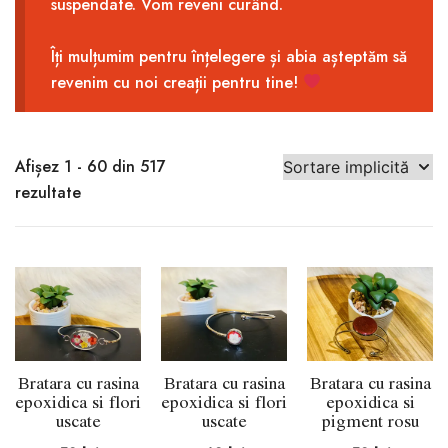
suspendate. Vom reveni curând.
Îți mulțumim pentru înțelegere și abia așteptăm să
revenim cu noi creații pentru tine!
Afișez 1 - 60 din 517
rezultate
Bratara cu rasina
Bratara cu rasina
Bratara cu rasina
epoxidica si flori
epoxidica si flori
epoxidica si
uscate
uscate
pigment rosu