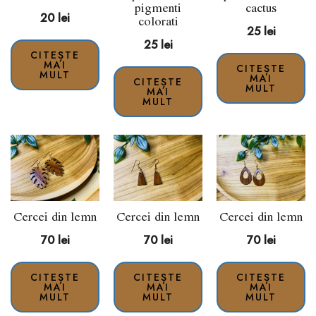
pigmenti
cactus
20
lei
colorati
25
lei
25
lei
CITEȘTE
MAI
CITEȘTE
MULT
MAI
CITEȘTE
MULT
MAI
MULT
Cercei din lemn
Cercei din lemn
Cercei din lemn
70
lei
70
lei
70
lei
CITEȘTE
CITEȘTE
CITEȘTE
MAI
MAI
MAI
MULT
MULT
MULT