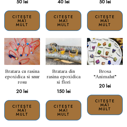
50
lei
40
lei
50
lei
CITEȘTE
CITEȘTE
CITEȘTE
MAI
MAI
MAI
MULT
MULT
MULT
Bratara cu rasina
Bratara din
Brosa
epoxidica si snur
rasina epoxidica
“Animalut”
rosu
si flori
20
lei
20
lei
150
lei
CITEȘTE
MAI
CITEȘTE
CITEȘTE
MULT
MAI
MAI
MULT
MULT