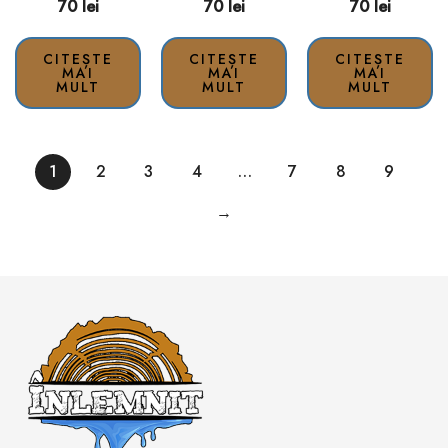
70
lei
70
lei
70
lei
CITEȘTE
CITEȘTE
CITEȘTE
MAI
MAI
MAI
MULT
MULT
MULT
1
2
3
4
…
7
8
9
→