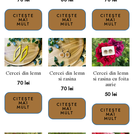
CITEȘTE
CITEȘTE
CITEȘTE
MAI
MAI
MAI
MULT
MULT
MULT
Cercei din lemn
Cercei din lemn
Cercei din lemn
si rasina
si rasina cu foita
70
lei
aurie
70
lei
50
lei
CITEȘTE
MAI
CITEȘTE
MULT
MAI
CITEȘTE
MULT
MAI
MULT