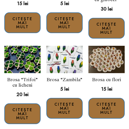
15
lei
5
lei
30
lei
CITEȘTE
CITEȘTE
MAI
MAI
CITEȘTE
MULT
MULT
MAI
MULT
Brosa “Trifoi”
Brosa “Zambila”
Brosa cu flori
cu licheni
5
lei
15
lei
20
lei
CITEȘTE
CITEȘTE
MAI
MAI
CITEȘTE
MULT
MULT
MAI
MULT