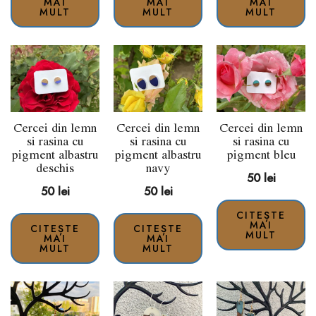
MAI
MAI
MAI
MULT
MULT
MULT
Cercei din lemn
Cercei din lemn
Cercei din lemn
si rasina cu
si rasina cu
si rasina cu
pigment albastru
pigment albastru
pigment bleu
deschis
navy
50
lei
50
lei
50
lei
CITEȘTE
MAI
CITEȘTE
CITEȘTE
MULT
MAI
MAI
MULT
MULT