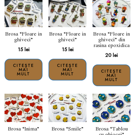
Brosa “Floare in
Brosa “Floare in
Brosa “Floare in
ghiveci”
ghiveci”
ghiveci” din
rasina epoxidica
15
lei
15
lei
20
lei
CITEȘTE
CITEȘTE
MAI
MAI
CITEȘTE
MULT
MULT
MAI
MULT
Brosa “Inima”
Brosa “Smile”
Brosa “Tablou
cu ghiocei”