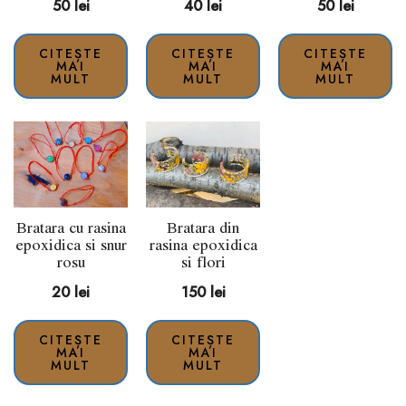
50
lei
40
lei
50
lei
CITEȘTE
CITEȘTE
CITEȘTE
MAI
MAI
MAI
MULT
MULT
MULT
Bratara cu rasina
Bratara din
epoxidica si snur
rasina epoxidica
rosu
si flori
20
lei
150
lei
CITEȘTE
CITEȘTE
MAI
MAI
MULT
MULT