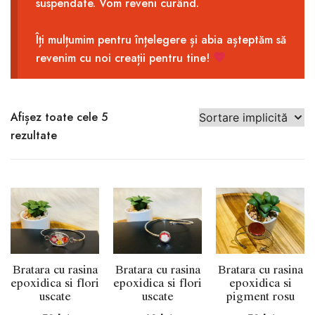
suspendate. Vom reveni curând.
Îți mulțumim pentru înțelegere și abia așteptăm să
revenim cu noi creații pentru tine!
Afișez toate cele 5
rezultate
Bratara cu rasina
Bratara cu rasina
Bratara cu rasina
epoxidica si flori
epoxidica si flori
epoxidica si
uscate
uscate
pigment rosu