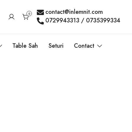
contact@inlemnit.com
0
0729943313 / 0735399334
Table Sah
Seturi
Contact