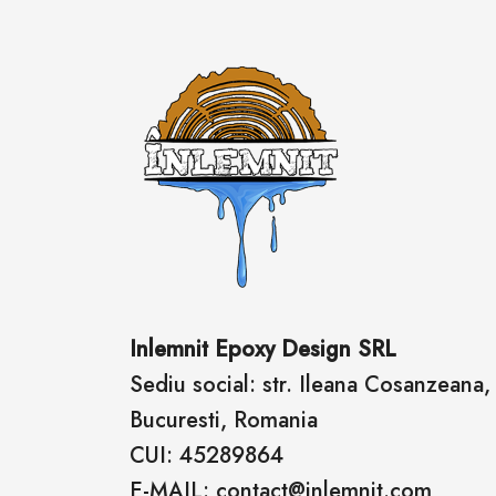
Inlemnit Epoxy Design SRL
Sediu social: str. Ileana Cosanzeana, n
Bucuresti, Romania
CUI: 45289864
E-MAIL: contact@inlemnit.com