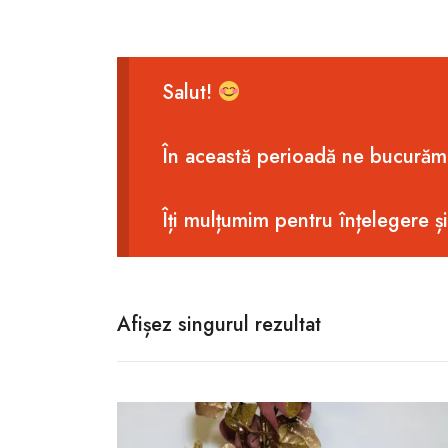
Salut!
În această perioadă ne bucurăm
Îți mulțumim pentru înțelegere ș
Afișez singurul rezultat