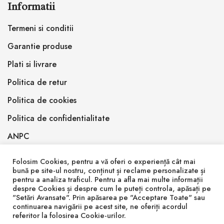
Informatii
Termeni si conditii
Garantie produse
Plati si livrare
Politica de retur
Politica de cookies
Politica de confidentialitate
ANPC
Folosim Cookies, pentru a vă oferi o experiență cât mai
bună pe site-ul nostru, conținut și reclame personalizate și
pentru a analiza traficul. Pentru a afla mai multe informații
despre Cookies și despre cum le puteți controla, apăsați pe
"Setări Avansate". Prin apăsarea pe "Acceptare Toate" sau
© 2026 Inlemnit Epoxy Design SRL
continuarea navigării pe acest site, ne oferiți acordul
referitor la folosirea Cookie-urilor.