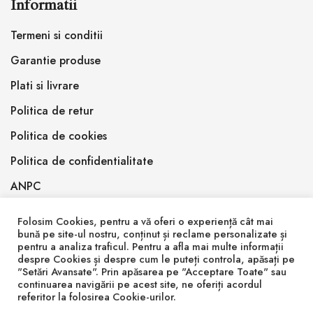
Informatii
Termeni si conditii
Garantie produse
Plati si livrare
Politica de retur
Politica de cookies
Politica de confidentialitate
ANPC
Folosim Cookies, pentru a vă oferi o experiență cât mai
bună pe site-ul nostru, conținut și reclame personalizate și
pentru a analiza traficul. Pentru a afla mai multe informații
despre Cookies și despre cum le puteți controla, apăsați pe
"Setări Avansate". Prin apăsarea pe "Acceptare Toate" sau
© 2026 Inlemnit Epoxy Design SRL
continuarea navigării pe acest site, ne oferiți acordul
referitor la folosirea Cookie-urilor.