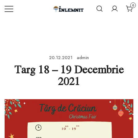
Mergi
0
la
Inlemnit.com
INLEMNIT –
continut
Produse
unice din
lemn si rasina
epoxidica
20.12.2021
admin
Targ 18 – 19 Decembrie
2021