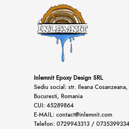
Inlemnit Epoxy Design SRL
Sediu social: str. Ileana Cosanzeana, n
Bucuresti, Romania
CUI: 45289864
E-MAIL: contact@inlemnit.com
Telefon: 0729943313 / 073539933