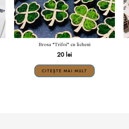
Brosa “Trifoi” cu licheni
20
lei
CITEȘTE MAI MULT