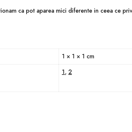
ntionam ca pot aparea mici diferente in ceea ce pri
1 × 1 × 1 cm
1
,
2