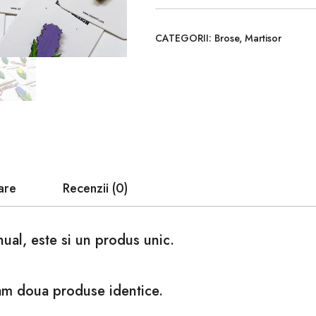
CATEGORII:
Brose
,
Martisor
are
Recenzii (0)
nual, este si un produs unic.
izam doua produse identice.