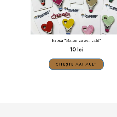
Brosa “Balon cu aer cald”
10
lei
CITEȘTE MAI MULT