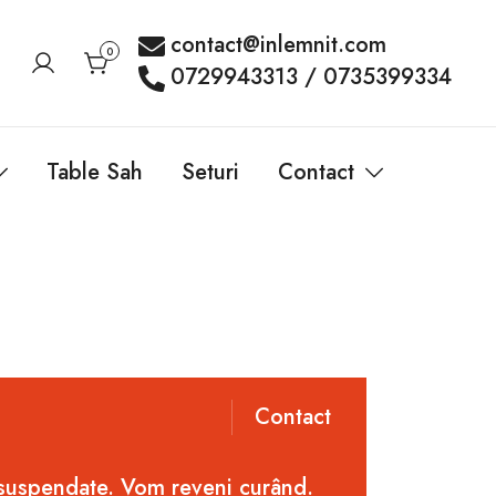
contact@inlemnit.com
0
0729943313 / 0735399334
Table Sah
Seturi
Contact
Contact
 suspendate. Vom reveni curând.