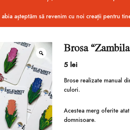
 abia așteptăm să revenim cu noi creații pentru tin
Brosa “Zambila
Zoom
5
lei
Brose realizate manual din
culori.
Acestea merg oferite atat
domnisoare.