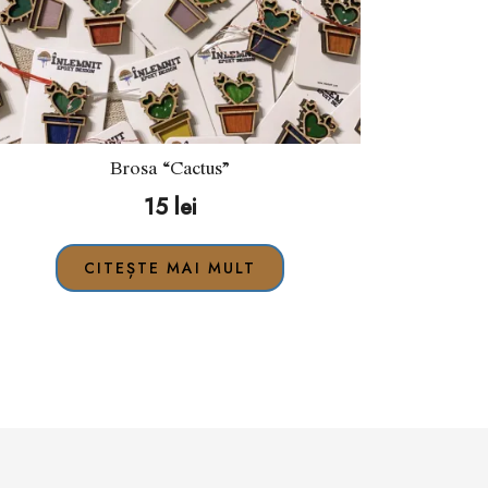
Brosa “Cactus”
15
lei
CITEȘTE MAI MULT