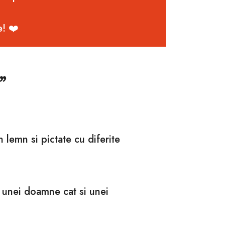
e! ❤️
”
 lemn si pictate cu diferite
 unei doamne cat si unei