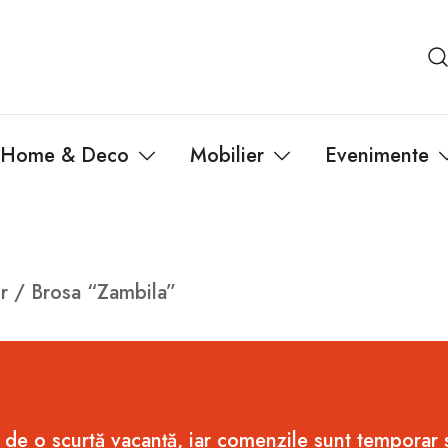
Home & Deco
Mobilier
Evenimente
r
/ Brosa “Zambila”
 de o scurtă vacanță, iar comenzile sunt temporar