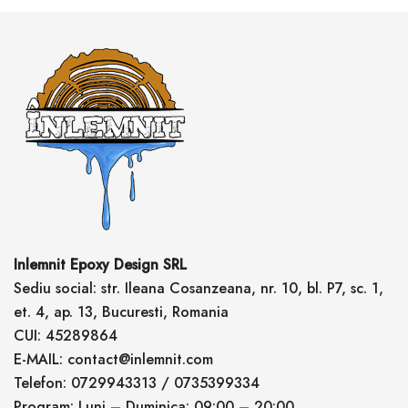
Inlemnit Epoxy Design SRL
Sediu social: str. Ileana Cosanzeana, nr. 10, bl. P7, sc. 1,
et. 4, ap. 13, Bucuresti, Romania
CUI: 45289864
E-MAIL: contact@inlemnit.com
Telefon: 0729943313 / 0735399334
Program: Luni – Duminica: 09:00 – 20:00