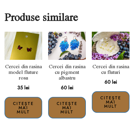
Produse similare
Cercei din rasina
Cercei din rasina
Cercei din rasina
model fluture
cu pigment
cu fluturi
rosu
albastru
60
lei
35
lei
60
lei
CITEȘTE
MAI
CITEȘTE
CITEȘTE
MULT
MAI
MAI
MULT
MULT