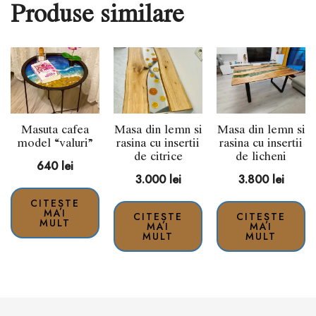
Produse similare
Masuta cafea
Masa din lemn si
Masa din lemn si
model “valuri”
rasina cu insertii
rasina cu insertii
de citrice
de licheni
640
lei
3.000
lei
3.800
lei
CITEȘTE
MAI
CITEȘTE
CITEȘTE
MULT
MAI
MAI
MULT
MULT