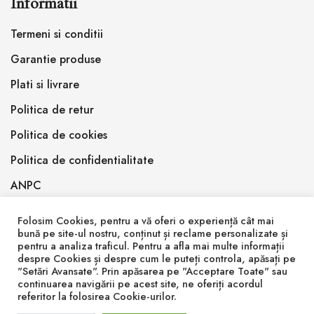
Informatii
Termeni si conditii
Garantie produse
Plati si livrare
Politica de retur
Politica de cookies
Politica de confidentialitate
ANPC
Folosim Cookies, pentru a vă oferi o experiență cât mai
bună pe site-ul nostru, conținut și reclame personalizate și
pentru a analiza traficul. Pentru a afla mai multe informații
despre Cookies și despre cum le puteți controla, apăsați pe
"Setări Avansate". Prin apăsarea pe "Acceptare Toate" sau
© 2026 Inlemnit Epoxy Design SRL
continuarea navigării pe acest site, ne oferiți acordul
referitor la folosirea Cookie-urilor.