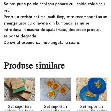
Se pot pune pe ele cani sau pahare cu lichide calde sau
reci.
Pentru a rezista cat mai mult timp, este recomandat sa se
stearga usor cu o laveta din bumbac si sa nu se
introduca in masina de spalat vase, deoarece produsul
se poate degrada.
De evitat expunerea indelungata la soare.
Produse similare
Set suporturi
Set suporturi
Set suporturi
pahare din lemn
pahare din rasina
pahare din rasina