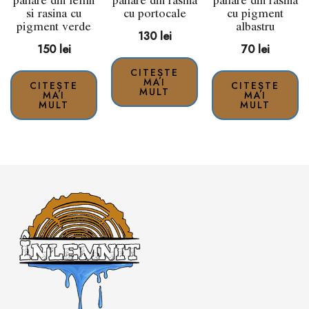
si rasina cu
cu portocale
cu pigment
pigment verde
albastru
130
lei
150
lei
70
lei
CITEȘTE
MAI
CITEȘTE
CITEȘTE
MULT
MAI
MAI
MULT
MULT