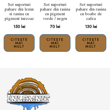
Set suporturi
Set suporturi
Set suporturi
pahare din lemn
pahare din rasina
pahare din rasina
si rasina cu
cu pigment
cu boabe de
pigment turcoaz
verde / negru
cafea
150
lei
70
lei
130
lei
CITEȘTE
CITEȘTE
CITEȘTE
MAI
MAI
MAI
MULT
MULT
MULT