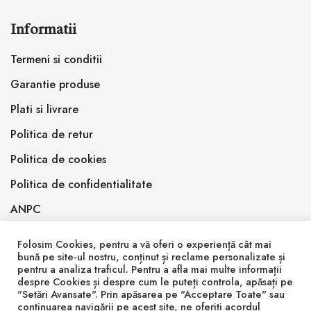
Informatii
Termeni si conditii
Garantie produse
Plati si livrare
Politica de retur
Politica de cookies
Politica de confidentialitate
ANPC
Folosim Cookies, pentru a vă oferi o experiență cât mai
bună pe site-ul nostru, conținut și reclame personalizate și
pentru a analiza traficul. Pentru a afla mai multe informații
despre Cookies și despre cum le puteți controla, apăsați pe
"Setări Avansate". Prin apăsarea pe "Acceptare Toate" sau
© 2026 Inlemnit Epoxy Design SRL
continuarea navigării pe acest site, ne oferiți acordul