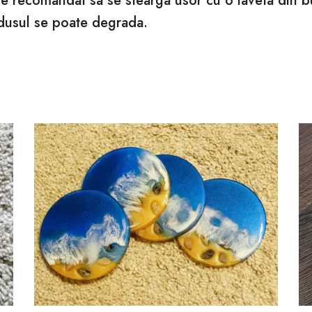
ste recomandat sa se stearga usor cu o laveta din 
dusul se poate degrada.