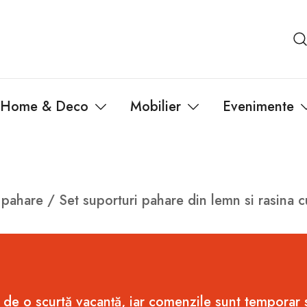
Home & Deco
Mobilier
Evenimente
 pahare
/ Set suporturi pahare din lemn si rasina 
 de o scurtă vacanță, iar comenzile sunt temporar