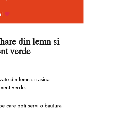
e!
ahare din lemn si
nt verde
zate din lemn si rasina
gment verde.
pe care poti servi o bautura