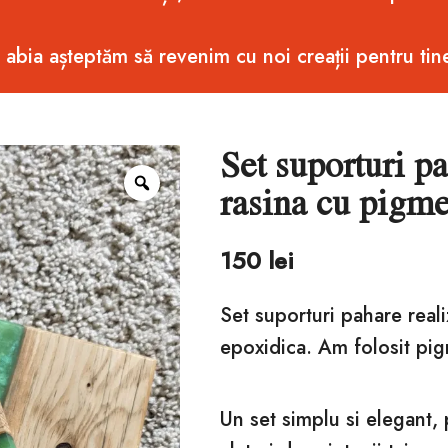
i abia așteptăm să revenim cu noi creații pentru tin
Set suporturi p
Zoom
rasina cu pigme
150
lei
Set suporturi pahare reali
epoxidica. Am folosit pi
Un set simplu si elegant, 