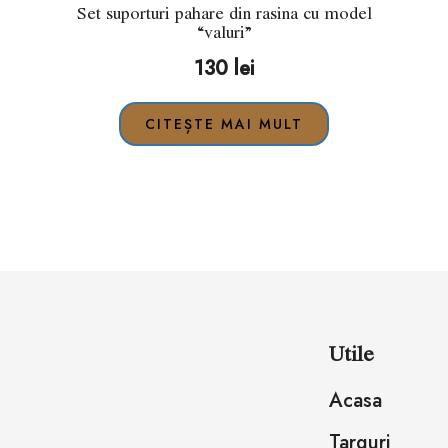
Set suporturi pahare din rasina cu model
“valuri”
130
lei
CITEȘTE MAI MULT
Utile
Acasa
Targuri