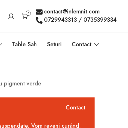
contact@inlemnit.com
0
0729943313 / 0735399334
Table Sah
Seturi
Contact
cu pigment verde
Contact
 suspendate. Vom reveni curând.