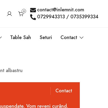
contact@inlemnit.com
0
0729943313 / 0735399334
Table Sah
Seturi
Contact
nt albastru
Contact
 suspendate. Vom reveni curând.