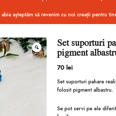
i abia așteptăm să revenim cu noi creații pentru tin
Set suporturi p
Zoom
pigment albastr
70
lei
Set suporturi pahare real
folosit pigment albastru.
Se pot servi pe ele diferit