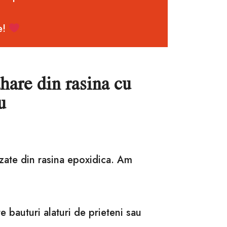
e!
ahare din rasina cu
u
izate din rasina epoxidica. Am
e bauturi alaturi de prieteni sau