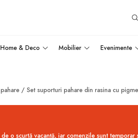
Home & Deco
Mobilier
Evenimente
 pahare
/ Set suporturi pahare din rasina cu pigme
 de o scurtă vacanță, iar comenzile sunt temporar