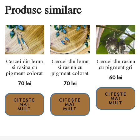
Produse similare
Cercei din lemn
Cercei din lemn
Cercei din rasina
si rasina cu
si rasina cu
cu pigment gri
pigment colorat
pigment colorat
60
lei
70
lei
70
lei
CITEȘTE
MAI
CITEȘTE
CITEȘTE
MULT
MAI
MAI
MULT
MULT