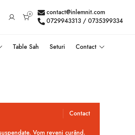
contact@inlemnit.com
0
0729943313 / 0735399334
Table Sah
Seturi
Contact
Contact
 suspendate. Vom reveni curând.