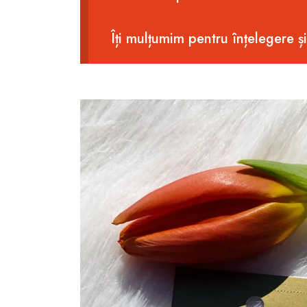
Îți mulțumim pentru înțelegere ș