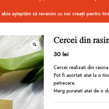
i abia așteptăm să revenim cu noi creații pentru tin
Cercei din rasin
Zoom
30
lei
Cercei realizati din rasina
Pot fi asortati atat la o ti
petrecere.
Merg puratati atat de o 