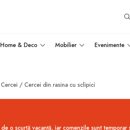
Home & Deco
Mobilier
Evenimente
/
Cercei
/ Cercei din rasina cu sclipici
 de o scurtă vacanță, iar comenzile sunt temporar