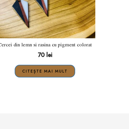
Cercei din lemn si rasina cu pigment colorat
70
lei
CITEȘTE MAI MULT