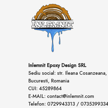
Inlemnit Epoxy Design SRL
Sediu social: str. Ileana Cosanzeana, n
Bucuresti, Romania
CUI: 45289864
E-MAIL: contact@inlemnit.com
Telefon: 0729943313 / 073539933