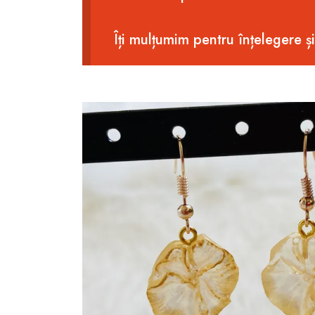
Îți mulțumim pentru înțelegere ș