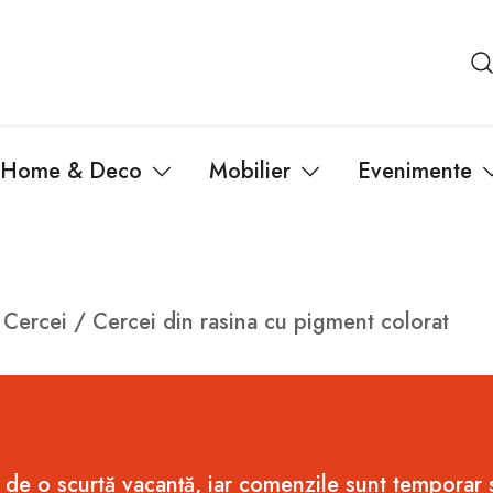
Home & Deco
Mobilier
Evenimente
/
Cercei
/ Cercei din rasina cu pigment colorat
 de o scurtă vacanță, iar comenzile sunt temporar