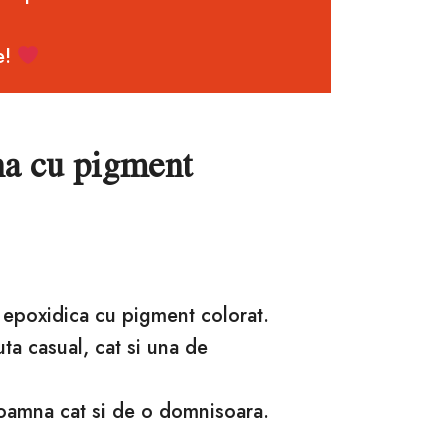
e!
na cu pigment
a epoxidica cu pigment colorat.
nuta casual, cat si una de
doamna cat si de o domnisoara.