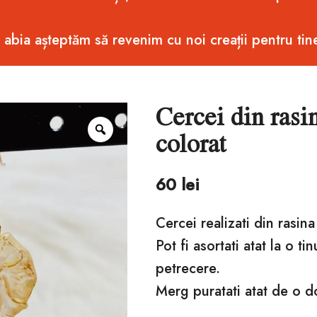
i abia așteptăm să revenim cu noi creații pentru tin
Cercei din rasi
Zoom
colorat
60
lei
Cercei realizati din rasin
Pot fi asortati atat la o ti
petrecere.
Merg puratati atat de o 