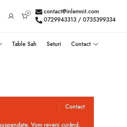
contact@inlemnit.com
0
0729943313 / 0735399334
Table Sah
Seturi
Contact
Contact
 suspendate. Vom reveni curând.