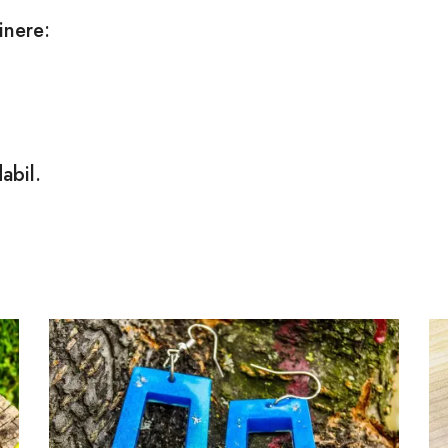
inere:
abil.