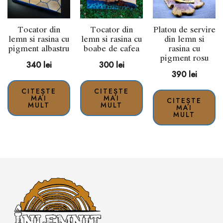
Tocator din
Tocator din
Platou de servire
lemn si rasina cu
lemn si rasina cu
din lemn si
pigment albastru
boabe de cafea
rasina cu
pigment rosu
340
lei
300
lei
390
lei
CITEȘTE
CITEȘTE
MAI
MAI
CITEȘTE
MULT
MULT
MAI
MULT