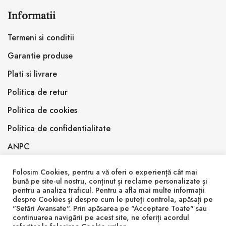
Informatii
Termeni si conditii
Garantie produse
Plati si livrare
Politica de retur
Politica de cookies
Politica de confidentialitate
ANPC
Folosim Cookies, pentru a vă oferi o experiență cât mai
bună pe site-ul nostru, conținut și reclame personalizate și
pentru a analiza traficul. Pentru a afla mai multe informații
despre Cookies și despre cum le puteți controla, apăsați pe
"Setări Avansate". Prin apăsarea pe "Acceptare Toate" sau
© 2026 Inlemnit Epoxy Design SRL
continuarea navigării pe acest site, ne oferiți acordul