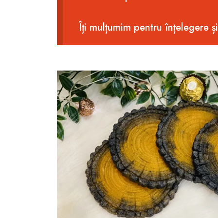
Îți mulțumim pentru înțelegere ș