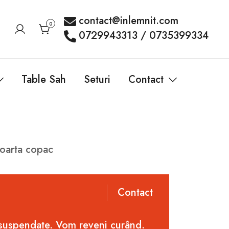
contact@inlemnit.com
0
0729943313 / 0735399334
Table Sah
Seturi
Contact
coarta copac
Contact
 suspendate. Vom reveni curând.