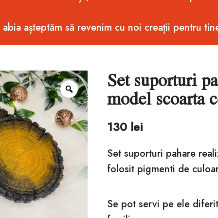
i abia așteptăm să revenim cu noi creații pentru tin
Set suporturi p
Zoom
model scoarta 
130
lei
Set suporturi pahare real
folosit pigmenti de culoa
Se pot servi pe ele diferit