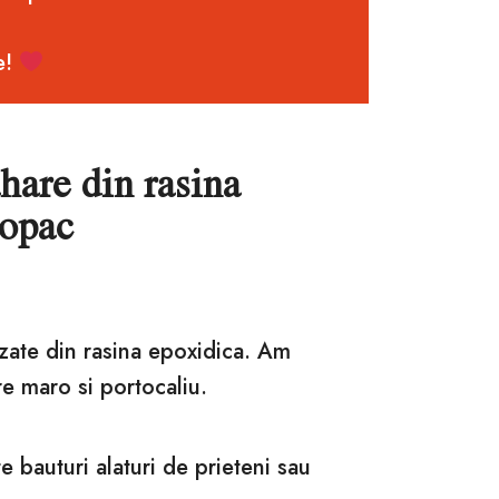
e!
ahare din rasina
copac
izate din rasina epoxidica. Am
re maro si portocaliu.
e bauturi alaturi de prieteni sau