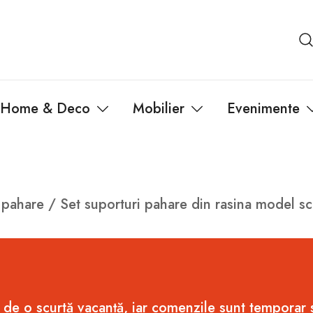
Home & Deco
Mobilier
Evenimente
 pahare
/ Set suporturi pahare din rasina model s
 de o scurtă vacanță, iar comenzile sunt temporar