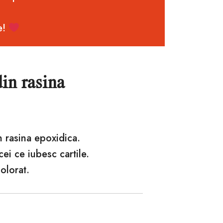
e!
in rasina
n rasina epoxidica.
ei ce iubesc cartile.
olorat.