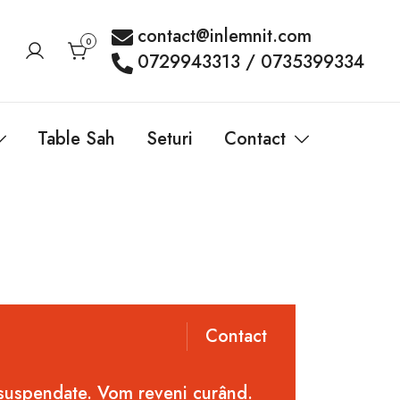
contact@inlemnit.com
0
0729943313 / 0735399334
Table Sah
Seturi
Contact
Contact
 suspendate. Vom reveni curând.