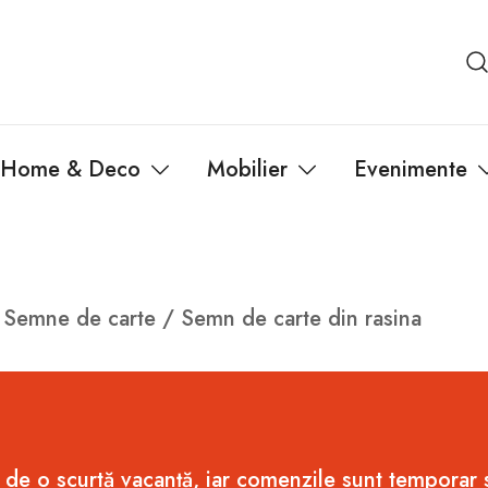
Home & Deco
Mobilier
Evenimente
/
Semne de carte
/ Semn de carte din rasina
 de o scurtă vacanță, iar comenzile sunt temporar