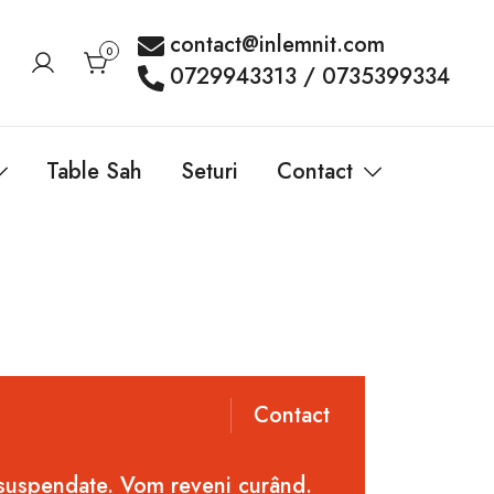
contact@inlemnit.com
0
0729943313 / 0735399334
Table Sah
Seturi
Contact
Contact
 suspendate. Vom reveni curând.