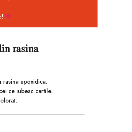
e!
in rasina
n rasina epoxidica.
ei ce iubesc cartile.
olorat.