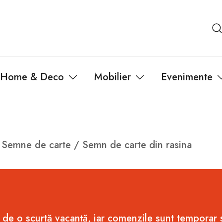
Home & Deco
Mobilier
Evenimente
/
Semne de carte
/ Semn de carte din rasina
 de o scurtă vacanță, iar comenzile sunt temporar