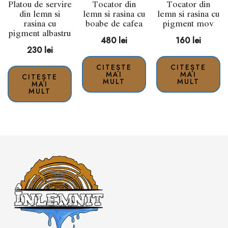
Platou de servire
Tocator din
Tocator din
din lemn si
lemn si rasina cu
lemn si rasina cu
rasina cu
boabe de cafea
pigment mov
pigment albastru
480
lei
160
lei
230
lei
CITEȘTE
CITEȘTE
MAI
MAI
CITEȘTE
MULT
MULT
MAI
MULT