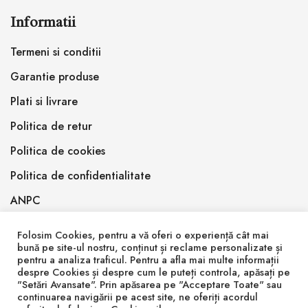
Informatii
Termeni si conditii
Garantie produse
Plati si livrare
Politica de retur
Politica de cookies
Politica de confidentialitate
ANPC
Folosim Cookies, pentru a vă oferi o experiență cât mai
bună pe site-ul nostru, conținut și reclame personalizate și
pentru a analiza traficul. Pentru a afla mai multe informații
despre Cookies și despre cum le puteți controla, apăsați pe
"Setări Avansate". Prin apăsarea pe "Acceptare Toate" sau
© 2026 Inlemnit Epoxy Design SRL
continuarea navigării pe acest site, ne oferiți acordul