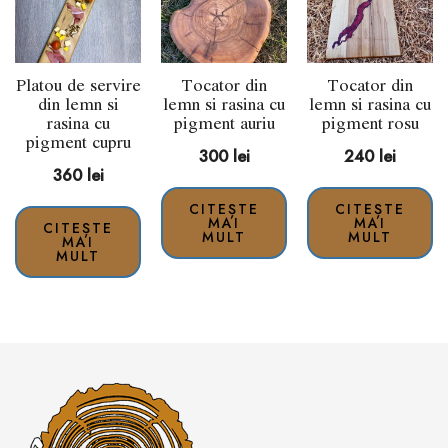
Platou de servire
Tocator din
Tocator din
din lemn si
lemn si rasina cu
lemn si rasina cu
rasina cu
pigment auriu
pigment rosu
pigment cupru
300
lei
240
lei
360
lei
CITEȘTE
CITEȘTE
MAI
MAI
CITEȘTE
MULT
MULT
MAI
MULT