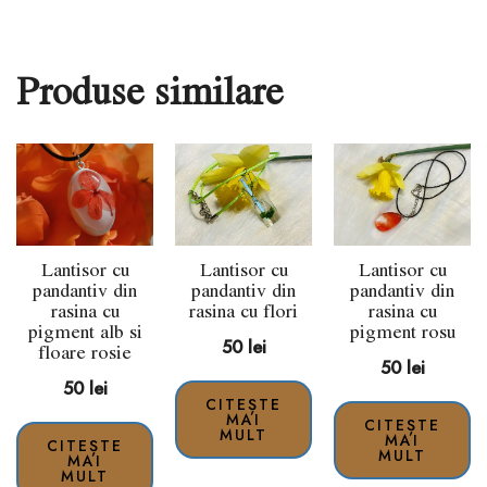
Produse similare
Lantisor cu
Lantisor cu
Lantisor cu
pandantiv din
pandantiv din
pandantiv din
rasina cu
rasina cu flori
rasina cu
pigment alb si
pigment rosu
50
lei
floare rosie
50
lei
50
lei
CITEȘTE
MAI
CITEȘTE
MULT
MAI
CITEȘTE
MULT
MAI
MULT