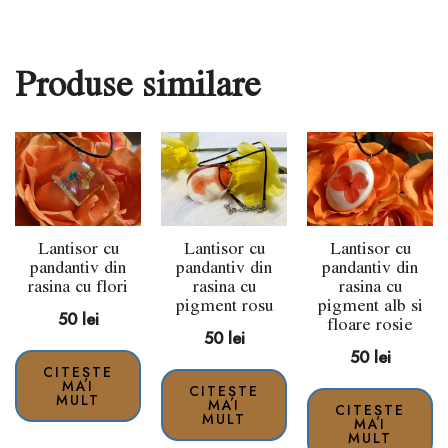
Produse similare
Lantisor cu
Lantisor cu
Lantisor cu
pandantiv din
pandantiv din
pandantiv din
rasina cu flori
rasina cu
rasina cu
pigment rosu
pigment alb si
50
lei
floare rosie
50
lei
50
lei
CITEȘTE
MAI
CITEȘTE
MULT
MAI
CITEȘTE
MULT
MAI
MULT