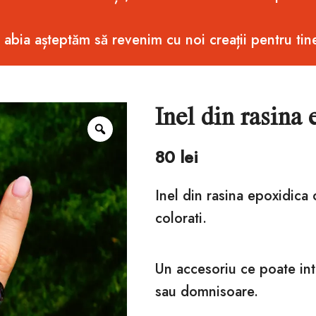
i abia așteptăm să revenim cu noi creații pentru tin
Inel din rasina
Zoom
80
lei
Inel din rasina epoxidica c
colorati.
Un accesoriu ce poate int
sau domnisoare.