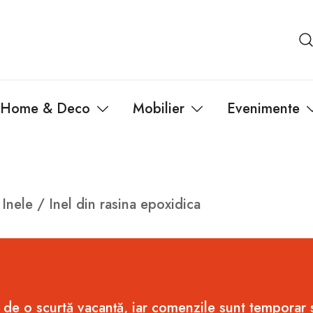
Home & Deco
Mobilier
Evenimente
/
Inele
/ Inel din rasina epoxidica
 de o scurtă vacanță, iar comenzile sunt temporar