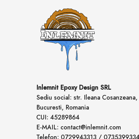
Inlemnit Epoxy Design SRL
Sediu social: str. Ileana Cosanzeana, n
Bucuresti, Romania
CUI: 45289864
E-MAIL: contact@inlemnit.com
Telefon: 0729943313 / 073539933