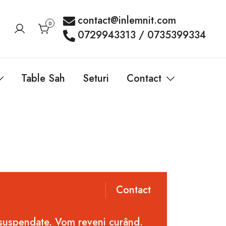
contact@inlemnit.com
0
0729943313 / 0735399334
Table Sah
Seturi
Contact
Contact
 suspendate. Vom reveni curând.