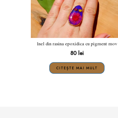
Inel din rasina epoxidica cu pigment mov
80
lei
CITEȘTE MAI MULT