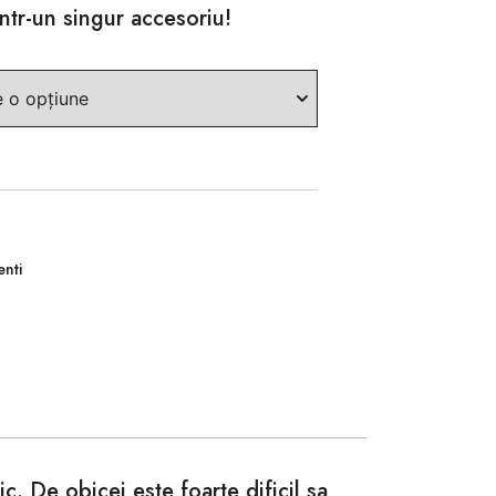
într-un singur accesoriu!
nti
c. De obicei este foarte dificil sa