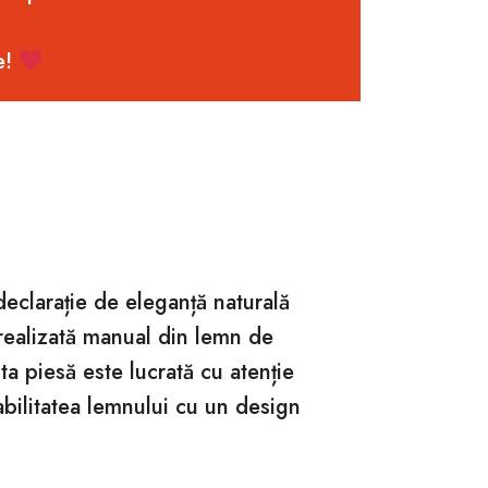
e!
 declarație de eleganță naturală
realizată manual din lemn de
ta piesă este lucrată cu atenție
abilitatea lemnului cu un design