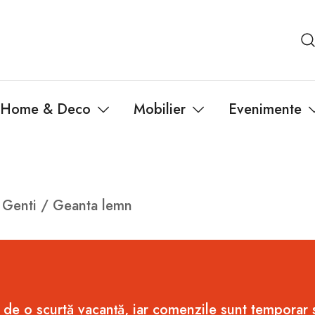
Home & Deco
Mobilier
Evenimente
/
Genti
/ Geanta lemn
 de o scurtă vacanță, iar comenzile sunt temporar