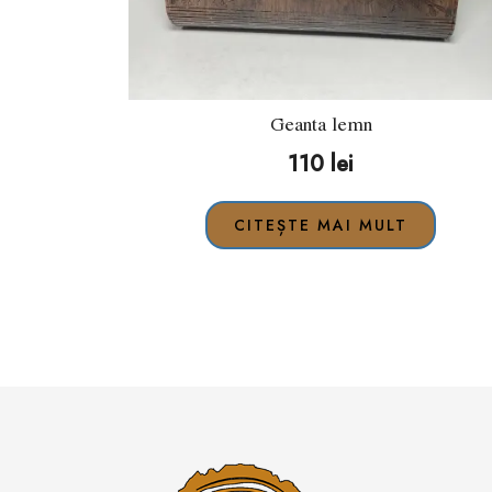
Geanta lemn
110
lei
CITEȘTE MAI MULT