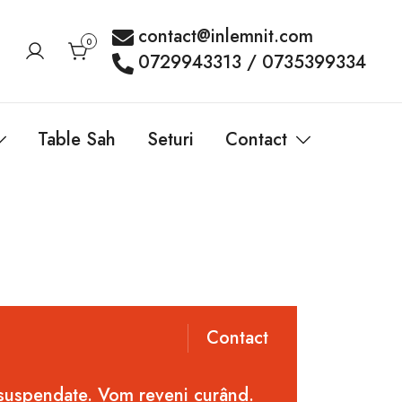
contact@inlemnit.com
0
0729943313 / 0735399334
Table Sah
Seturi
Contact
Contact
 suspendate. Vom reveni curând.