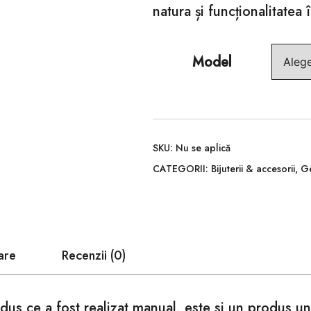
natura și funcționalitatea 
Model
SKU:
Nu se aplică
CATEGORII:
Bijuterii & accesorii
,
Ge
are
Recenzii (0)
us ce a fost realizat manual, este si un produs uni