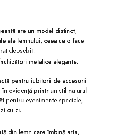
eantă are un model distinct,
ale ale lemnului, ceea ce o face
rat deosebit.
nchizători metalice elegante.
ctă pentru iubitorii de accesorii
în evidență printr-un stil natural
atât pentru evenimente speciale,
zi cu zi.
ntă din lemn care îmbină arta,