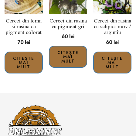
Cercei din lemn
Cercei din rasina
Cercei din rasina
si rasina cu
cu pigment gri
cu sclipici mov /
pigment colorat
argintiu
60
lei
70
lei
60
lei
CITEȘTE
MAI
CITEȘTE
CITEȘTE
MULT
MAI
MAI
MULT
MULT