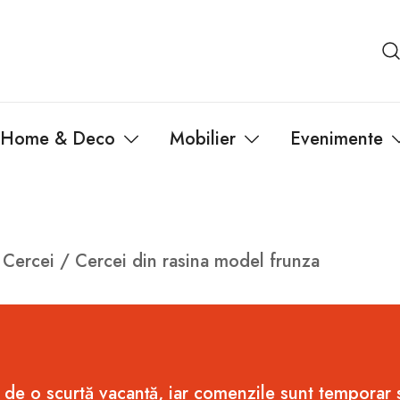
Home & Deco
Mobilier
Evenimente
/
Cercei
/ Cercei din rasina model frunza
 de o scurtă vacanță, iar comenzile sunt temporar