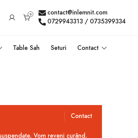
contact@inlemnit.com
0
0729943313 / 0735399334
Table Sah
Seturi
Contact
Contact
 suspendate. Vom reveni curând.