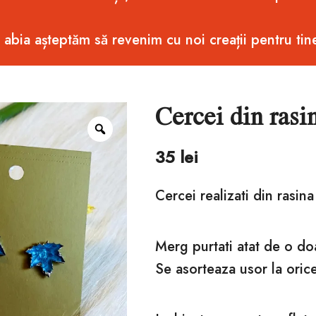
i abia așteptăm să revenim cu noi creații pentru tin
Cercei din rasi
Zoom
35
lei
Cercei realizati din rasin
Merg purtati atat de o do
Se asorteaza usor la orice