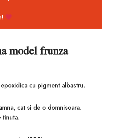
e!
na model frunza
a epoxidica cu pigment albastru.
amna, cat si de o domnisoara.
 tinuta.