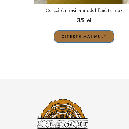
Cercei din rasina model fundita mov
35
lei
CITEȘTE MAI MULT