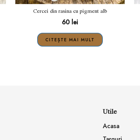
Cercei din rasina cu pigment alb
60
lei
CITEȘTE MAI MULT
Utile
Acasa
Targuri