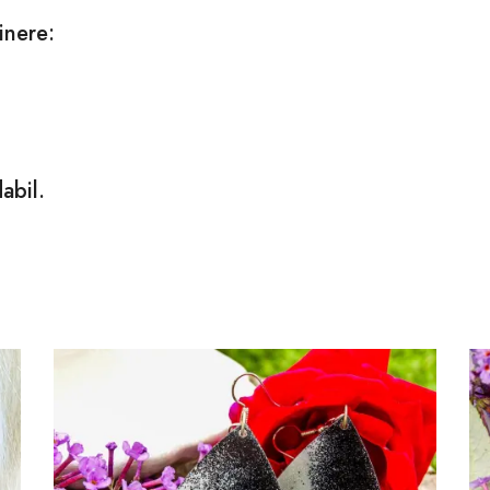
inere:
abil.