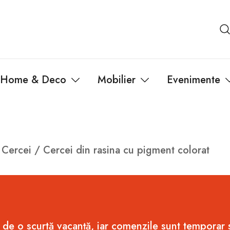
Home & Deco
Mobilier
Evenimente
/
Cercei
/ Cercei din rasina cu pigment colorat
 de o scurtă vacanță, iar comenzile sunt temporar