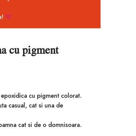
e!
na cu pigment
a epoxidica cu pigment colorat.
nuta casual, cat si una de
doamna cat si de o domnisoara.