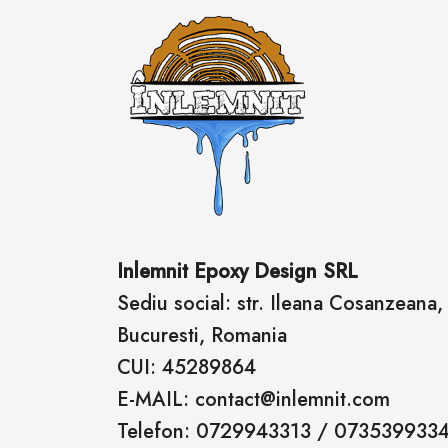
Inlemnit Epoxy Design SRL
Sediu social: str. Ileana Cosanzeana, n
Bucuresti, Romania
CUI: 45289864
E-MAIL: contact@inlemnit.com
Telefon: 0729943313 / 073539933