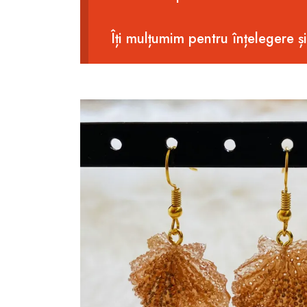
Îți mulțumim pentru înțelegere ș