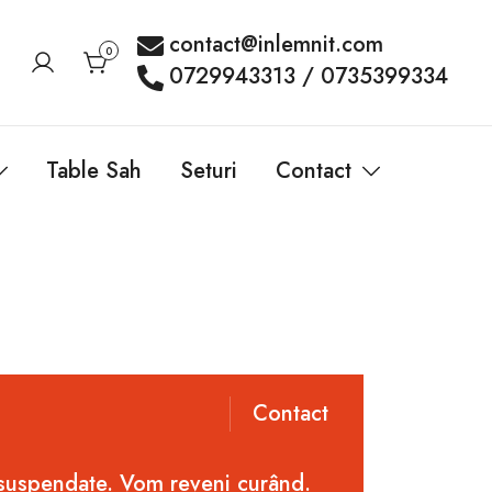
contact@inlemnit.com
0
0729943313 / 0735399334
Table Sah
Seturi
Contact
Contact
 suspendate. Vom reveni curând.