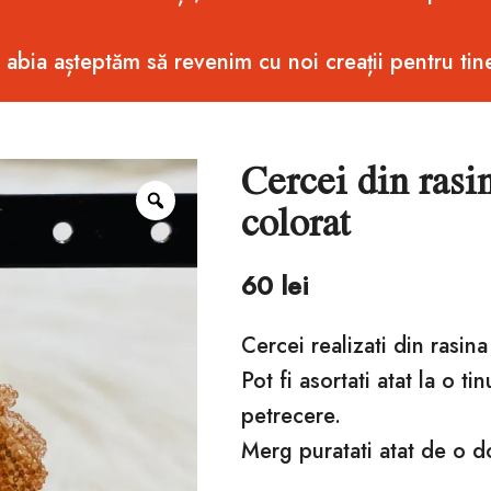
i abia așteptăm să revenim cu noi creații pentru tin
Cercei din rasi
Zoom
colorat
60
lei
Cercei realizati din rasin
Pot fi asortati atat la o ti
petrecere.
Merg puratati atat de o 