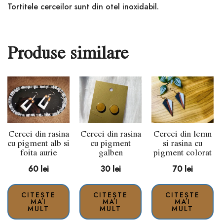
Tortitele cerceilor sunt din otel inoxidabil.
Produse similare
Cercei din rasina
Cercei din rasina
Cercei din lemn
cu pigment alb si
cu pigment
si rasina cu
foita aurie
galben
pigment colorat
60
lei
30
lei
70
lei
CITEȘTE
CITEȘTE
CITEȘTE
MAI
MAI
MAI
MULT
MULT
MULT