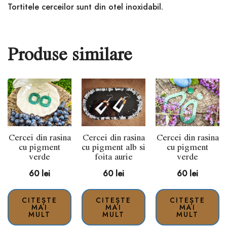
Tortitele cerceilor sunt din otel inoxidabil.
Produse similare
Cercei din rasina
Cercei din rasina
Cercei din rasina
cu pigment
cu pigment alb si
cu pigment
verde
foita aurie
verde
60
lei
60
lei
60
lei
CITEȘTE
CITEȘTE
CITEȘTE
MAI
MAI
MAI
MULT
MULT
MULT