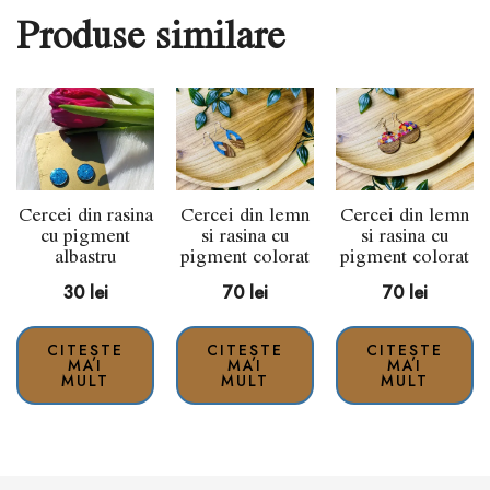
Produse similare
Cercei din rasina
Cercei din lemn
Cercei din lemn
cu pigment
si rasina cu
si rasina cu
albastru
pigment colorat
pigment colorat
30
lei
70
lei
70
lei
CITEȘTE
CITEȘTE
CITEȘTE
MAI
MAI
MAI
MULT
MULT
MULT