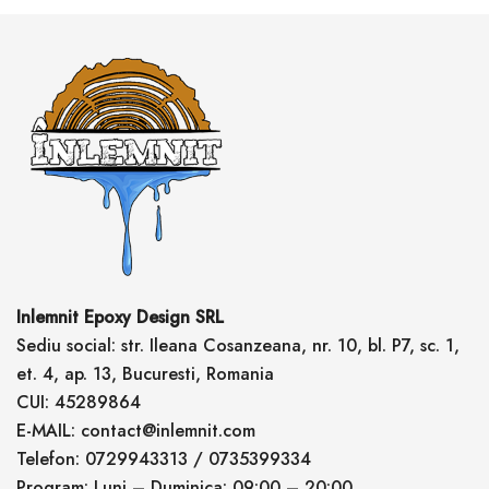
Inlemnit Epoxy Design SRL
Sediu social: str. Ileana Cosanzeana, nr. 10, bl. P7, sc. 1,
et. 4, ap. 13, Bucuresti, Romania
CUI: 45289864
E-MAIL: contact@inlemnit.com
Telefon: 0729943313 / 0735399334
Program: Luni – Duminica: 09:00 – 20:00