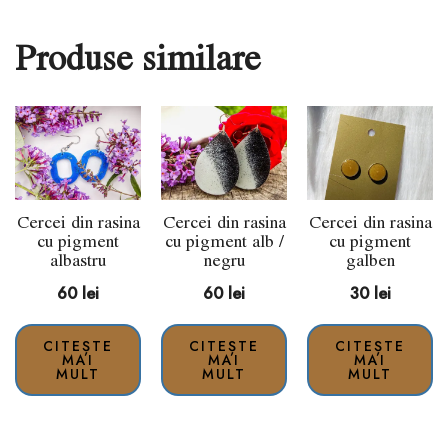
Produse similare
Cercei din rasina
Cercei din rasina
Cercei din rasina
cu pigment
cu pigment alb /
cu pigment
albastru
negru
galben
60
lei
60
lei
30
lei
CITEȘTE
CITEȘTE
CITEȘTE
MAI
MAI
MAI
MULT
MULT
MULT