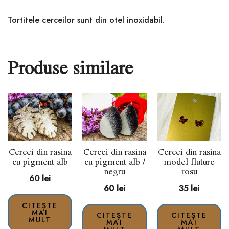
Tortitele cerceilor sunt din otel inoxidabil.
Produse similare
Cercei din rasina
Cercei din rasina
Cercei din rasina
cu pigment alb
cu pigment alb /
model fluture
negru
rosu
60
lei
60
lei
35
lei
CITEȘTE
MAI
CITEȘTE
CITEȘTE
MULT
MAI
MAI