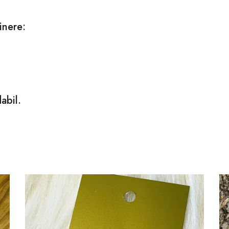
inere:
abil.