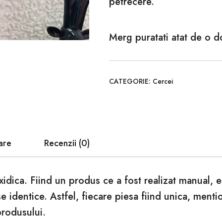
petrecere.
Merg puratati atat de o 
CATEGORIE:
Cercei
are
Recenzii (0)
xidica. Fiind un produs ce a fost realizat manual, 
se identice. Astfel, fiecare piesa fiind unica, ment
produsului.