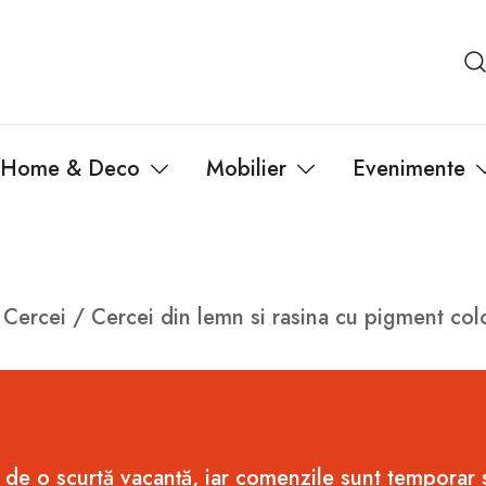
Home & Deco
Mobilier
Evenimente
/
Cercei
/ Cercei din lemn si rasina cu pigment col
 de o scurtă vacanță, iar comenzile sunt temporar