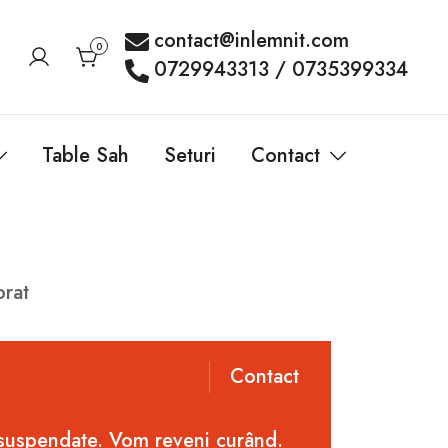
contact@inlemnit.com
0
0729943313 / 0735399334
Table Sah
Seturi
Contact
orat
Contact
 suspendate. Vom reveni curând.