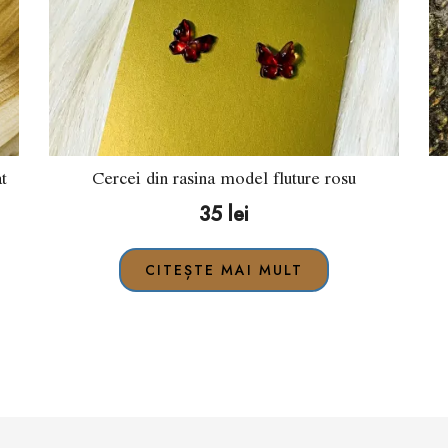
t
Cercei din rasina model fluture rosu
35
lei
CITEȘTE MAI MULT