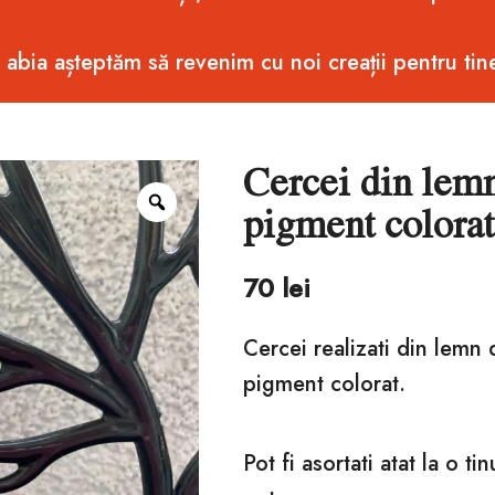
i abia așteptăm să revenim cu noi creații pentru tin
Cercei din lemn
Zoom
pigment colorat
70
lei
Cercei realizati din lemn 
pigment colorat.
Pot fi asortati atat la o ti