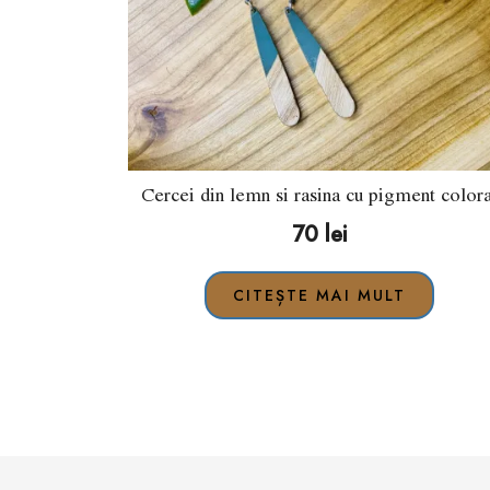
Cercei din lemn si rasina cu pigment colora
70
lei
CITEȘTE MAI MULT