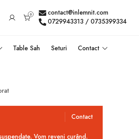
contact@inlemnit.com
0
0729943313 / 0735399334
Table Sah
Seturi
Contact
orat
Contact
 suspendate. Vom reveni curând.