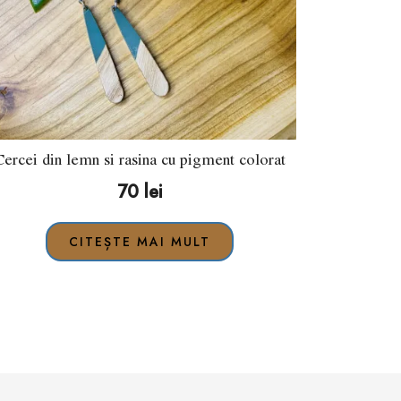
Cercei din lemn si rasina cu pigment colorat
70
lei
CITEȘTE MAI MULT