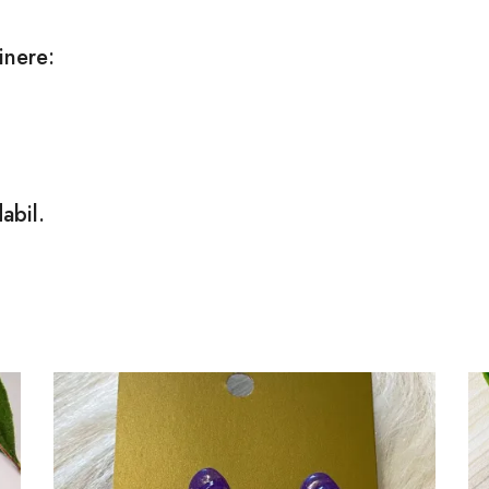
inere:
abil.