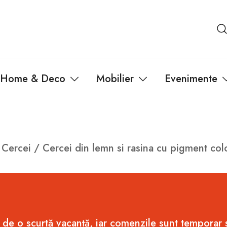
Home & Deco
Mobilier
Evenimente
/
Cercei
/ Cercei din lemn si rasina cu pigment col
 de o scurtă vacanță, iar comenzile sunt temporar