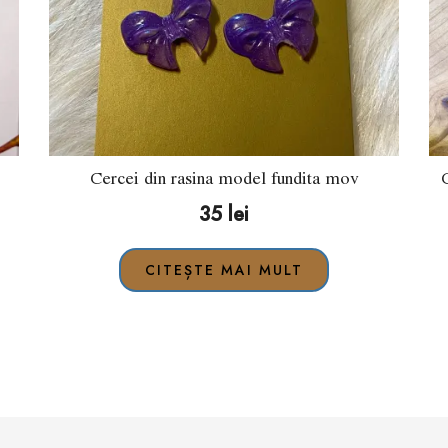
Cercei din rasina model fundita mov
35
lei
CITEȘTE MAI MULT