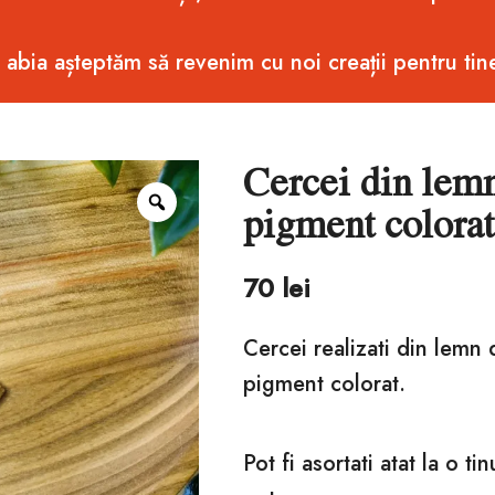
i abia așteptăm să revenim cu noi creații pentru tin
Cercei din lemn
Zoom
pigment colorat
70
lei
Cercei realizati din lemn 
pigment colorat.
Pot fi asortati atat la o ti