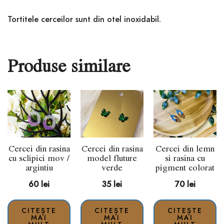
Tortitele cerceilor sunt din otel inoxidabil.
Produse similare
Cercei din rasina
Cercei din rasina
Cercei din lemn
cu sclipici mov /
model fluture
si rasina cu
argintiu
verde
pigment colorat
60
lei
35
lei
70
lei
CITEȘTE
CITEȘTE
CITEȘTE
MAI
MAI
MAI