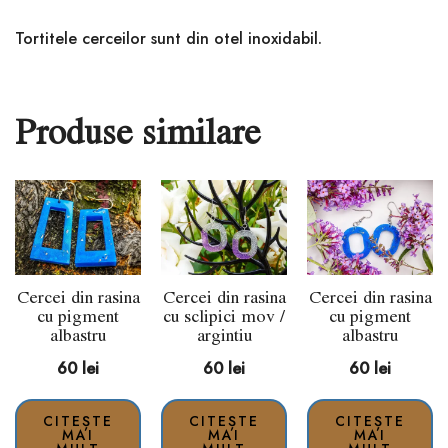
Tortitele cerceilor sunt din otel inoxidabil.
Produse similare
Cercei din rasina
Cercei din rasina
Cercei din rasina
cu pigment
cu sclipici mov /
cu pigment
albastru
argintiu
albastru
60
lei
60
lei
60
lei
CITEȘTE
CITEȘTE
CITEȘTE
MAI
MAI
MAI