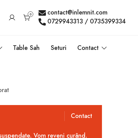
contact@inlemnit.com
0
0729943313 / 0735399334
Table Sah
Seturi
Contact
orat
Contact
 suspendate. Vom reveni curând.