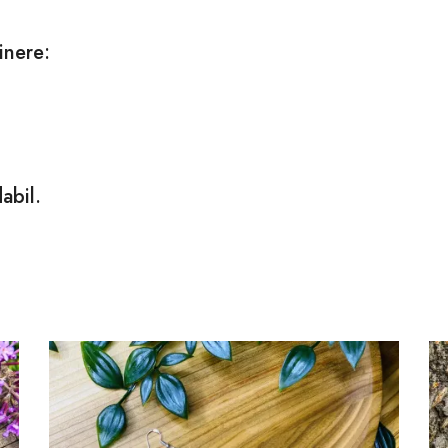
inere:
abil.