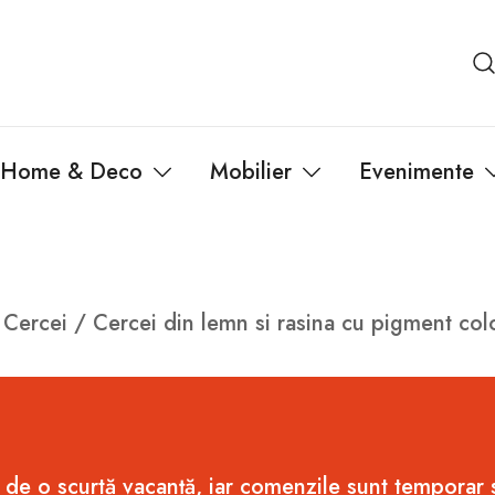
Home & Deco
Mobilier
Evenimente
/
Cercei
/ Cercei din lemn si rasina cu pigment col
 de o scurtă vacanță, iar comenzile sunt temporar