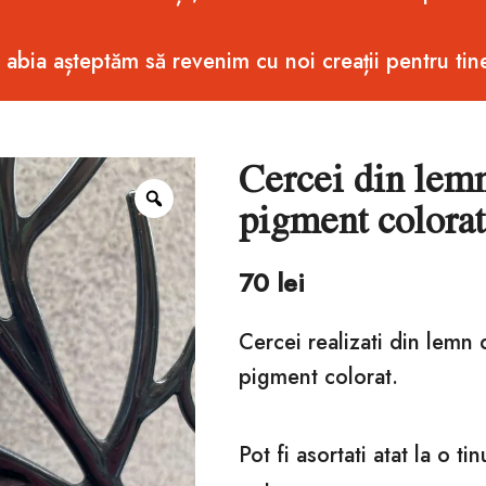
i abia așteptăm să revenim cu noi creații pentru tin
Cercei din lemn
Zoom
pigment colorat
70
lei
Cercei realizati din lemn 
pigment colorat.
Pot fi asortati atat la o ti