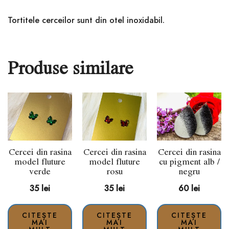
Tortitele cerceilor sunt din otel inoxidabil.
Produse similare
Cercei din rasina
Cercei din rasina
Cercei din rasina
model fluture
model fluture
cu pigment alb /
verde
rosu
negru
35
lei
35
lei
60
lei
CITEȘTE
CITEȘTE
CITEȘTE
MAI
MAI
MAI