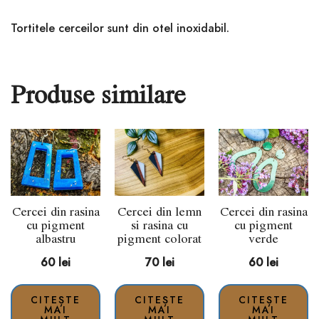
Tortitele cerceilor sunt din otel inoxidabil.
Produse similare
Cercei din rasina
Cercei din lemn
Cercei din rasina
cu pigment
si rasina cu
cu pigment
albastru
pigment colorat
verde
60
lei
70
lei
60
lei
CITEȘTE
CITEȘTE
CITEȘTE
MAI
MAI
MAI