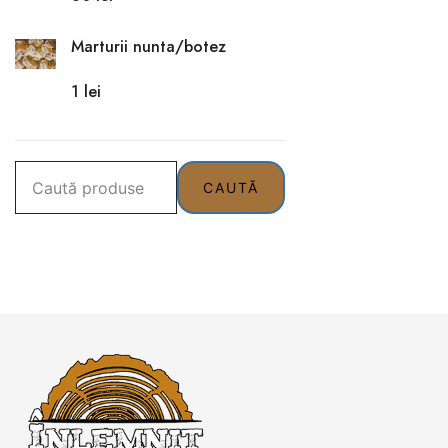
Marturii nunta/botez
1
lei
Caută
CAUTĂ
după: