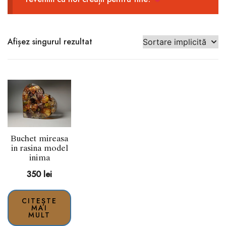
Afișez singurul rezultat
Buchet mireasa
in rasina model
inima
350
lei
CITEȘTE
MAI
MULT