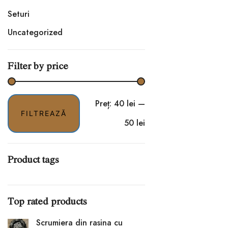
Seturi
Uncategorized
Filter by price
Preț
Preț
Preț:
40 lei
—
FILTREAZĂ
minim
maxim
50 lei
Product tags
Top rated products
Scrumiera din rasina cu