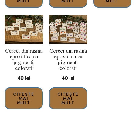
MULT
MULT
MULT
Cercei din rasina
Cercei din rasina
epoxidica cu
epoxidica cu
pigmenti
pigmenti
colorati
colorati
40
lei
40
lei
CITEȘTE
CITEȘTE
MAI
MAI
MULT
MULT