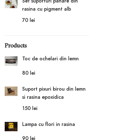
Set suporturi pahare din
rasina cu pigment alb
70
lei
Products
Toc de ochelari din lemn
80
lei
Suport pixuri birou din lemn
si rasina epoxidica
150
lei
Lampa cu flori in rasina
90
lei